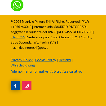

© 2026 Maurizio Pintore Srl | All Rights Reserved | PIVA:
11866740019 | Intermediario MAURIZIO PINTORE SRL
soggetto alla vigilanza dell'IVASS |RUI IVASS: A000595258 |
Sito IVASS
| Sede Principale: C.so Orbassano 213 / B (TO);
Sede Secondaria: V. Paolini 8 / B |
mauriziopintoresrl@pec.it
Privacy Policy
|
Cookie Policy
|
Reclami
|
Whistleblowing
Adempimenti normativi
|
Arbitro Assicurativo