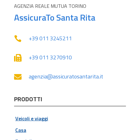
AGENZIA REALE MUTUA TORINO
AssicuraTo Santa Rita
+39 011 3245211‬

+39 011 3270910

agenzia@assicuratosantarita.it

PRODOTTI
Veicoli e viaggi
Casa