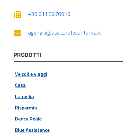
+39 011 3270910

agenzia@assicuratosantarita.it

PRODOTTI
Veicoli e viaggi
Casa
Famiglia
Risparmio
Banca Reale
Blue Assistance