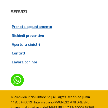
SERVIZI
Prenota appuntamento
Richiedi preventivo
Apertura sinistri
Contatti
Lavora con noi

© 2026 Maurizio Pintore Srl | All Rights Reserved | PIVA:
11866740019 | Intermediario MAURIZIO PINTORE SRL
soggetto alla vigilanza dell'IVASS |RUI IVASS: A000595258 |