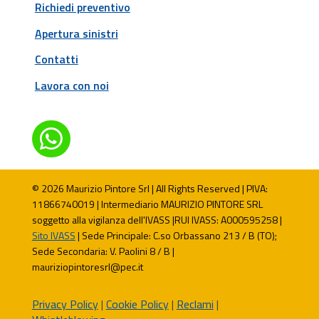
Richiedi preventivo
Apertura sinistri
Contatti
Lavora con noi

© 2026 Maurizio Pintore Srl | All Rights Reserved | PIVA:
11866740019 | Intermediario MAURIZIO PINTORE SRL
soggetto alla vigilanza dell'IVASS |RUI IVASS: A000595258 |
Sito IVASS
| Sede Principale: C.so Orbassano 213 / B (TO);
Sede Secondaria: V. Paolini 8 / B |
mauriziopintoresrl@pec.it
Privacy Policy
|
Cookie Policy
|
Reclami
|