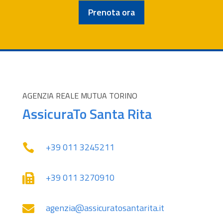
Prenota ora
AGENZIA REALE MUTUA TORINO
AssicuraTo Santa Rita
+39 011 3245211‬

+39 011 3270910

agenzia@assicuratosantarita.it
